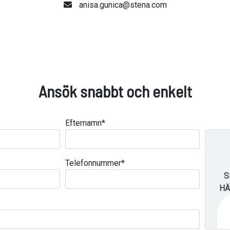
anisa.gunica@stena.com
Ansök snabbt och enkelt
Efternamn
*
Telefonnummer
*
S
HÄ