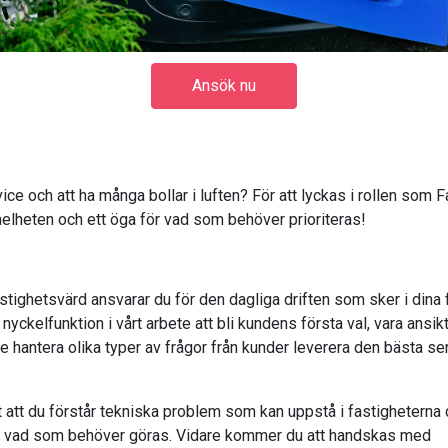
Ansök nu
vice och att ha många bollar i luften? För att lyckas i rollen som 
e helheten och ett öga för vad som behöver prioriteras!
stighetsvärd ansvarar du för den dagliga driften som sker i dina 
yckelfunktion i vårt arbete att bli kundens första val, vara ansik
 hantera olika typer av frågor från kunder leverera den bästa serv
kt att du förstår tekniska problem som kan uppstå i fastigheterna 
vad som behöver göras. Vidare kommer du att handskas med