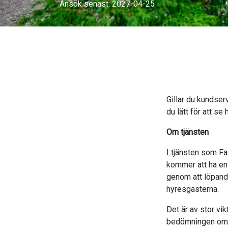
Ansök senast: 2027-04-25
Gillar du kundser
du lätt för att s
Om tjänsten
I tjänsten som Fa
kommer att ha en n
genom att löpande
hyresgästerna.
Det är av stor vi
bedömningen om 