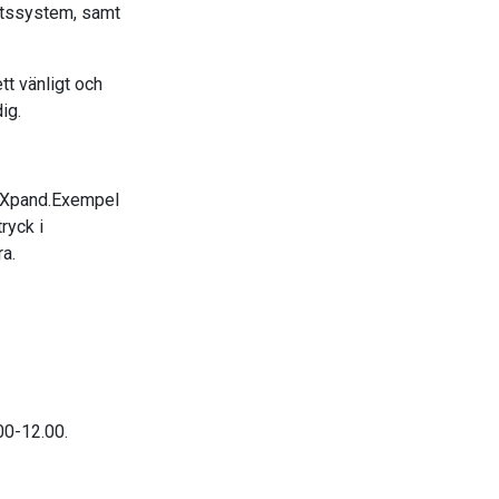
hetssystem, samt
tt vänligt och
ig.
em Xpand.Exempel
ryck i
era.
.00-12.00.