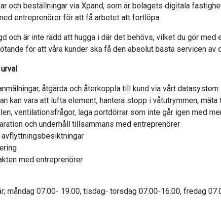
ar och beställningar via Xpand, som är bolagets digitala fastig
ed entreprenörer för att få arbetet att fortlöpa.
gd och är inte rädd att hugga i där det behövs, vilket du gör med e
ande för att våra kunder ska få den absolut bästa servicen av d
 urval
anmälningar, åtgärda och återkoppla till kund via vårt datasyst
an kan vara att lufta element, hantera stopp i våtutrymmen, mäta t
len, ventilationsfrågor, laga portdörrar som inte går igen med m
aration och underhåll tillsammans med entreprenörer
 avflyttningsbesiktningar
ering
takten med entreprenörer
är; måndag 07.00- 19.00, tisdag- torsdag 07.00-16.00, fredag 07