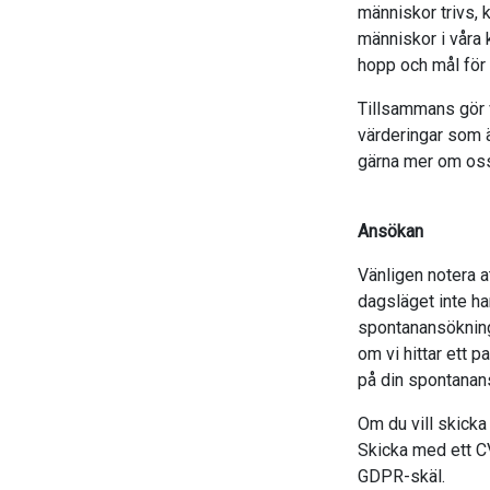
människor trivs, 
människor i våra k
hopp och mål för
Tillsammans gör vi
värderingar som ä
gärna mer om oss
Ansökan
Vänligen notera a
dagsläget inte h
spontanansökning
om vi hittar ett p
på din spontanan
Om du vill skicka
Skicka med ett CV
GDPR-skäl.