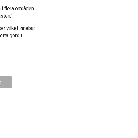
 i flera områden,
sten."
er vilket innebär
etta görs i
k