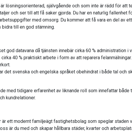
är lösningsorienterad, självgående och som inte är rädd för att t
taljer och ser till att få saker gjorda. Du har en naturlig fallenhet
 arbetsuppgifter med omsorg. Du kommer att få vara en del av ett
 bidra till en god stämning.
et god datavana då tjänsten innebär cirka 60 % administration i v
cirka 40 % praktiskt arbete i form av att reparera felanmälningar.
rkort.
r det svenska och engelska språket obehindrat i både tal och skr
e med tidigare erfarenhet av liknande roll som innefattar både te
ch kundrelationer.
 är ett modernt familjeägt fastighetsbolag som speglar staden vi
ss är du med och skapar hållbara städer, kvarter och arbetsplat