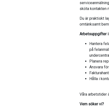
serviceanmälning
sköta kontakten m
Du är praktiskt la
omtänksamt bemöt
Arbetsuppgifter i
Hantera fel
på felanmäl
undercentra
Planera rep
Ansvara för
Fakturahant
Hålla i kon
Våra arbetstider 
Vem söker vi?