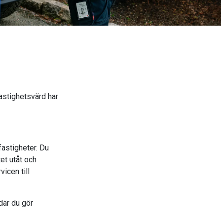
Fastighetsvärd har
fastigheter. Du
tet utåt och
icen till
där du gör