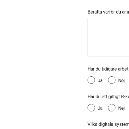
Berätta varför du är 
Har du tidigare arbe
Ja
Nej
Har du ett giltigt B-k
Ja
Nej
Vilka digitala syste