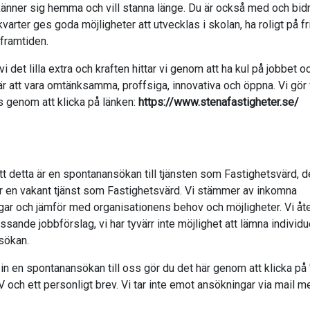
känner sig hemma och vill stanna länge. Du är också med och bidrar
varter ges goda möjligheter att utvecklas i skolan, ha roligt på fr
 framtiden.
 det lilla extra och kraften hittar vi genom att ha kul på jobbet o
r att vara omtänksamma, proffsiga, innovativa och öppna. Vi gör 
 genom att klicka på länken:
https://www.stenafastigheter.se/
tt detta är en spontanansökan till tjänsten som Fastighetsvärd, det
ar en vakant tjänst som Fastighetsvärd. Vi stämmer av inkomna
ar och jämför med organisationens behov och möjligheter. Vi åte
assande jobbförslag, vi har tyvärr inte möjlighet att lämna individ
sökan.
 in en spontanansökan till oss gör du det här genom att klicka på 
 och ett personligt brev. Vi tar inte emot ansökningar via mail me