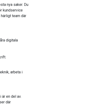
esta nya saker. Du
 för kundservice
 härligt team där
åra digitala
ift.
knik, arbeta i
 är en del av.
ser där