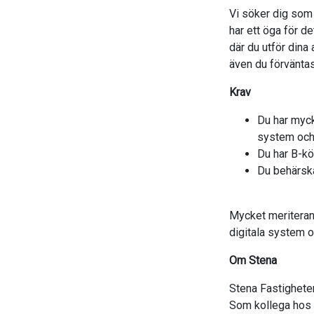
Vi söker dig som 
har ett öga för de
där du utför dina
även du förväntas
Krav
Du har myck
system och 
Du har B-kö
Du behärska
Mycket meriterand
digitala system o
Om Stena
Stena Fastigheter
Som kollega hos o