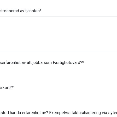
intresserad av tjänsten
*
tserfarenhet av att jobba som Fastighetsvärd?
*
örkort?
*
mstöd har du erfarenhet av? Exempelvis fakturahantering via sytem